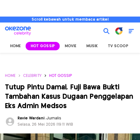
Scroll kebawah untuk membaca artikel
HOME
HOT GOSSIP
MOVIE
MUSIK
TV SCOOP
L
HOME
CELEBRITY
HOT GOSSIP
Tutup Pintu Damai, Fuji Bawa Bukti
Tambahan Kasus Dugaan Penggelapan
Eks Admin Medsos
Ravie Wardani
,
Jurnalis
Selasa, 26 Mei 2026 |19:11 WIB