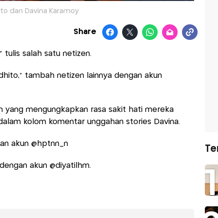
ito dan Davina Karamoy
Share
” tulis salah satu netizen.
rdhito,” tambah netizen lainnya dengan akun
zen yang mengungkapkan rasa sakit hati mereka
h dalam kolom komentar unggahan stories Davina.
ngan akun @hptnn_n
Te
 dengan akun @diyatilhm.