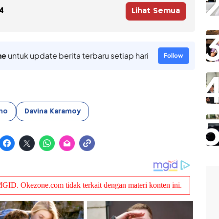
4
Lihat Semua
ne
untuk update berita terbaru setiap hari
Follow
no
Davina Karamoy