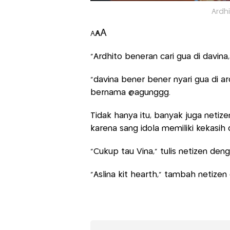
Ardh
A
A
A
“Ardhito beneran cari gua di davina,
“davina bener bener nyari gua di a
bernama @agunggg.
Tidak hanya itu, banyak juga neti
karena sang idola memiliki kekasi
“Cukup tau Vina,” tulis netizen de
“Aslina kit hearth,” tambah netizen