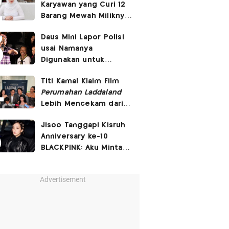
Karyawan yang Curi 12
Barang Mewah Miliknya
Senilai Rp570 Juta
Daus Mini Lapor Polisi
usai Namanya
Digunakan untuk
Menyebarkan Konten
Titi Kamal Klaim Film
SARA
Perumahan Laddaland
Lebih Mencekam dari
Versi Thailand
Jisoo Tanggapi Kisruh
Anniversary ke-10
BLACKPINK: Aku Minta
Maaf Bikin BLINK
Kecewa
Advertisement