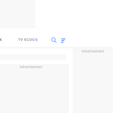
K
TV SCOOP
LIRIK
K-POP
IND
Advertisement
Advertisement