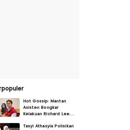
rpopuler
Hot Gossip: Mantan
Asisten Bongkar
Kelakuan Richard Lee,
Fangfang Polisikan Adik
Tasyi Athasyia Polisikan
Vicky Prasetyo