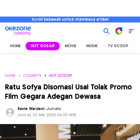
Scroll kebawah untuk membaca artikel
HOME
HOT GOSSIP
MOVIE
MUSIK
TV SCOOP
L
HOME
CELEBRITY
HOT GOSSIP
Ratu Sofya Disomasi Usai Tolak Promo
Film Gegara Adegan Dewasa
Ravie Wardani
,
Jurnalis
Jum'at, 22 Mei 2026 |14:00 WIB