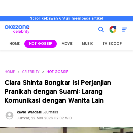
Scroll kebawah untuk membaca artikel
HOME
HOT GOSSIP
MOVIE
MUSIK
TV SCOOP
L
HOME
CELEBRITY
HOT GOSSIP
Clara Shinta Bongkar Isi Perjanjian
Pranikah dengan Suami: Larang
Komunikasi dengan Wanita Lain
Ravie Wardani
,
Jurnalis
Jum'at, 22 Mei 2026 |12:02 WIB