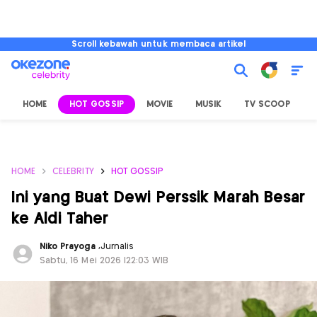
Scroll kebawah untuk membaca artikel
HOME
HOT GOSSIP
MOVIE
MUSIK
TV SCOOP
L
HOME
CELEBRITY
HOT GOSSIP
Ini yang Buat Dewi Perssik Marah Besar
ke Aldi Taher
Niko Prayoga
,
Jurnalis
Sabtu, 16 Mei 2026 |22:03 WIB