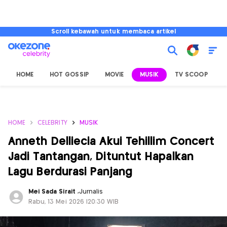
Scroll kebawah untuk membaca artikel
HOME
HOT GOSSIP
MOVIE
MUSIK
TV SCOOP
L
HOME
CELEBRITY
MUSIK
Anneth Delliecia Akui Tehillim Concert
Jadi Tantangan, Dituntut Hapalkan
Lagu Berdurasi Panjang
Mei Sada Sirait
,
Jurnalis
Rabu, 13 Mei 2026 |20:30 WIB