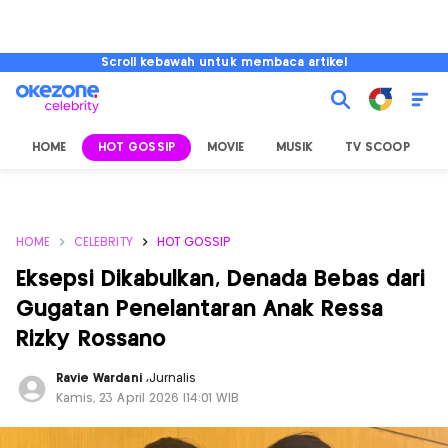
Scroll kebawah untuk membaca artikel
HOME
HOT GOSSIP
MOVIE
MUSIK
TV SCOOP
L
HOME
CELEBRITY
HOT GOSSIP
Eksepsi Dikabulkan, Denada Bebas dari
Gugatan Penelantaran Anak Ressa
Rizky Rossano
Ravie Wardani
,
Jurnalis
Kamis, 23 April 2026 |14:01 WIB