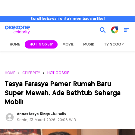
Scroll kebawah untuk membaca artikel
HOME
HOT GOSSIP
MOVIE
MUSIK
TV SCOOP
L
HOME
CELEBRITY
HOT GOSSIP
Tasya Farasya Pamer Rumah Baru
Super Mewah, Ada Bathtub Seharga
Mobil!
Annastasya Rizqa
,
Jurnalis
Senin, 23 Maret 2026 |20:08 WIB