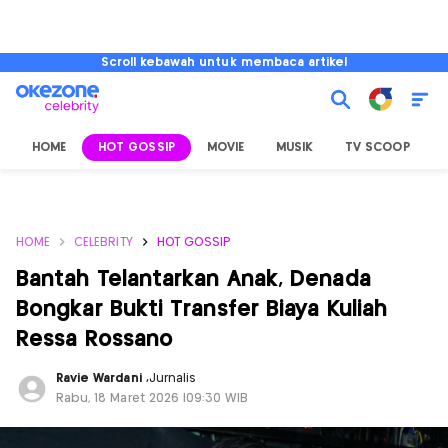
Scroll kebawah untuk membaca artikel
HOME
HOT GOSSIP
MOVIE
MUSIK
TV SCOOP
L
HOME
CELEBRITY
HOT GOSSIP
Bantah Telantarkan Anak, Denada
Bongkar Bukti Transfer Biaya Kuliah
Ressa Rossano
Ravie Wardani
,
Jurnalis
Rabu, 18 Maret 2026 |09:30 WIB