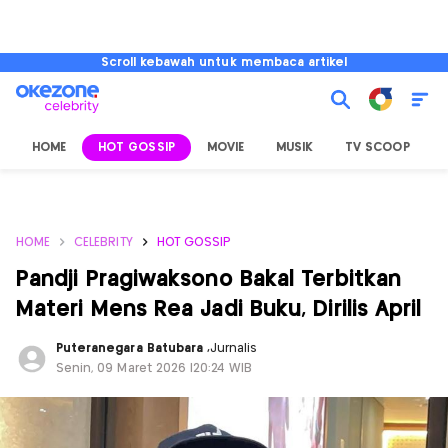
Scroll kebawah untuk membaca artikel
HOME
HOT GOSSIP
MOVIE
MUSIK
TV SCOOP
L
HOME
CELEBRITY
HOT GOSSIP
Pandji Pragiwaksono Bakal Terbitkan
Materi Mens Rea Jadi Buku, Dirilis April
Puteranegara Batubara
,
Jurnalis
Senin, 09 Maret 2026 |20:24 WIB