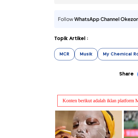
Follow
WhatsApp Channel Okezo
Topik Artikel :
MCR
Musik
My Chemical 
Share