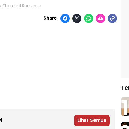
y Chemical Romance
Share
Te
4
Lihat Semua