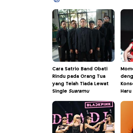
Cara Satrio Band Obati
Mome
Rindu pada Orang Tua
deng
yang Telah Tiada Lewat
Konse
Single
Suaramu
Haru