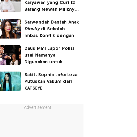
Karyawan yang Curi 12
Barang Mewah Miliknya
Senilai Rp570 Juta
Sarwendah Bantah Anak
Dibully
di Sekolah
Imbas Konflik dengan
Ruben Onsu
Daus Mini Lapor Polisi
usai Namanya
Digunakan untuk
Menyebarkan Konten
Sakit, Sophia Laforteza
SARA
Putuskan Vakum dari
KATSEYE
Advertisement