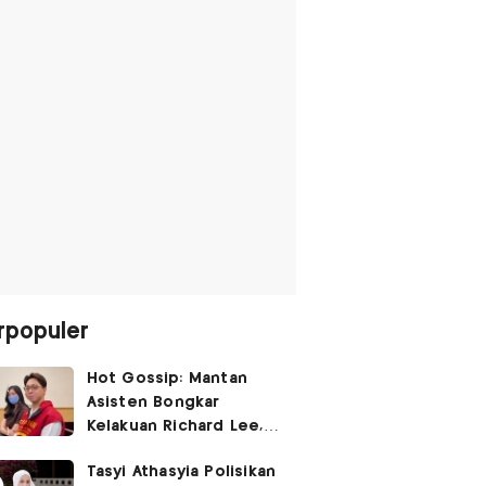
rpopuler
Hot Gossip: Mantan
Asisten Bongkar
Kelakuan Richard Lee,
Fangfang Polisikan Adik
Tasyi Athasyia Polisikan
Vicky Prasetyo