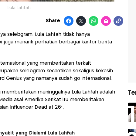
Lula Lahfah
Share
a selebgram, Lula Lahfah tidak hanya
pi juga menarik perhatian berbagai kantor berita
nternasional yang memberitakan terkait
upakan selebgram kecantikan sekaligus kekasih
ird Genius yang namanya sudah go internasional.
ng memberitakan meninggalnya Lula Lahfah adalah
Te
edia asal Amerika Serikat itu memberitakan
ian Influencer Dead at 26”.
yakit yang Dialami Lula Lahfah