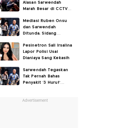
Alasan Sarwendah
Marah Besar di CCTV
yang Viral, Buntut
Mediasi Ruben Onsu
Kecewa Mendalam
dan Sarwendah
Ditunda, Sidang
Berlanjut Minggu Depan
Pesinetron Sali Irsalina
Lapor Polisi Usai
Dianiaya Sang Kekasih
Sarwendah Tegaskan
Tak Pernah Bahas
Penyakit '3 Huruf'
Ruben Onsu
Advertisement