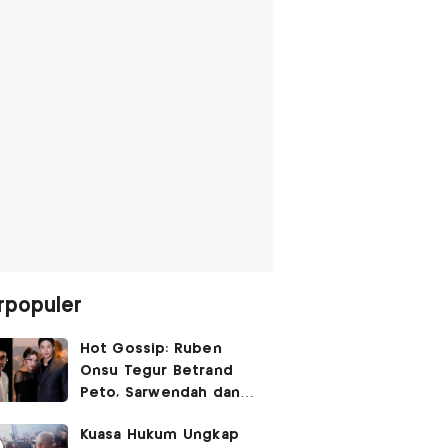
rpopuler
Hot Gossip: Ruben
Onsu Tegur Betrand
Peto, Sarwendah dan
Gio Tak Lagi Umbar
Kuasa Hukum Ungkap
Kemesraan