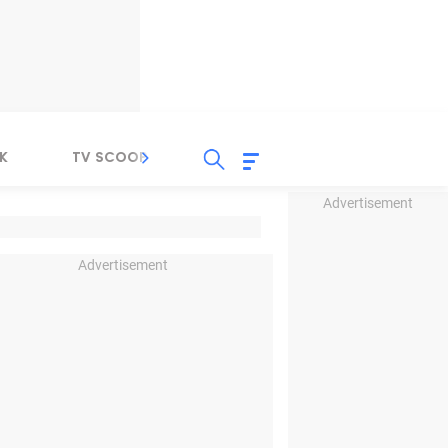
K
TV SCOOP
LIRIK
K-POP
IND
Advertisement
Advertisement