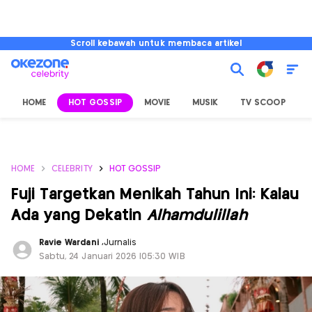
Scroll kebawah untuk membaca artikel
HOME
HOT GOSSIP
MOVIE
MUSIK
TV SCOOP
L
HOME
CELEBRITY
HOT GOSSIP
Fuji Targetkan Menikah Tahun Ini: Kalau
Ada yang Dekatin
Alhamdulillah
Ravie Wardani
,
Jurnalis
Sabtu, 24 Januari 2026 |05:30 WIB