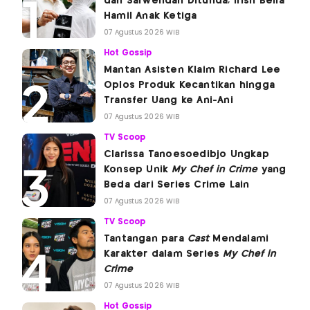
dan Sarwendah Ditunda, Irish Bella
Hamil Anak Ketiga
07 Agustus 2026 WIB
Hot Gossip
Mantan Asisten Klaim Richard Lee
Oplos Produk Kecantikan hingga
Transfer Uang ke Ani-Ani
07 Agustus 2026 WIB
TV Scoop
Clarissa Tanoesoedibjo Ungkap
Konsep Unik
My Chef in Crime
yang
Beda dari Series Crime Lain
07 Agustus 2026 WIB
TV Scoop
Tantangan para
Cast
Mendalami
Karakter dalam Series
My Chef in
Crime
07 Agustus 2026 WIB
Hot Gossip