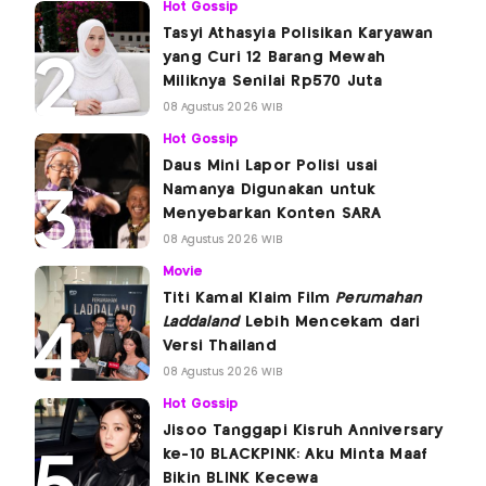
Hot Gossip
Tasyi Athasyia Polisikan Karyawan
yang Curi 12 Barang Mewah
Miliknya Senilai Rp570 Juta
08 Agustus 2026 WIB
Hot Gossip
Daus Mini Lapor Polisi usai
Namanya Digunakan untuk
Menyebarkan Konten SARA
08 Agustus 2026 WIB
Movie
Titi Kamal Klaim Film
Perumahan
Laddaland
Lebih Mencekam dari
Versi Thailand
08 Agustus 2026 WIB
Hot Gossip
Jisoo Tanggapi Kisruh Anniversary
ke-10 BLACKPINK: Aku Minta Maaf
Bikin BLINK Kecewa