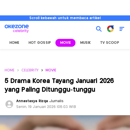
Scroll kebawah untuk membaca artikel
HOME
HOT GOSSIP
MOVIE
MUSIK
TV SCOOP
L
HOME
CELEBRITY
MOVIE
5 Drama Korea Tayang Januari 2026
yang Paling Ditunggu-tunggu
Annastasya Rizqa
,
Jurnalis
Senin, 19 Januari 2026 |08:03 WIB