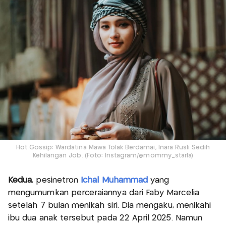
Hot Gossip: Wardatina Mawa Tolak Berdamai, Inara Rusli Sedih
Kehilangan Job. (Foto: Instagram/@mommy_starla)
Kedua
, pesinetron
Ichal Muhammad
yang
mengumumkan perceraiannya dari Faby Marcelia
setelah 7 bulan menikah siri. Dia mengaku, menikahi
ibu dua anak tersebut pada 22 April 2025. Namun