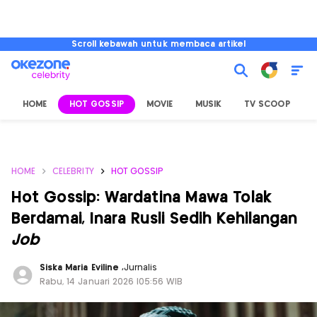
Scroll kebawah untuk membaca artikel
HOME
HOT GOSSIP
MOVIE
MUSIK
TV SCOOP
L
HOME
CELEBRITY
HOT GOSSIP
Hot Gossip: Wardatina Mawa Tolak
Berdamai, Inara Rusli Sedih Kehilangan
Job
Siska Maria Eviline
,
Jurnalis
Rabu, 14 Januari 2026 |05:56 WIB