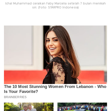
Ichal Muhammad ceraikan Faby Marcelia setelah 7 bulan menikah
siri. (Foto: STARPRO Indonesia)