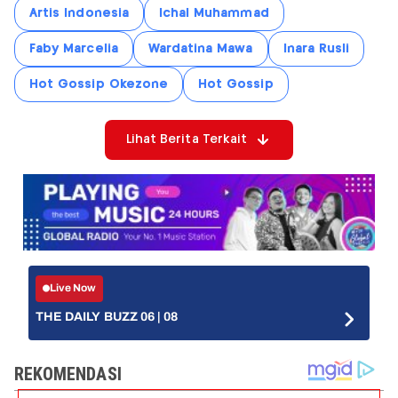
Artis Indonesia
Ichal Muhammad
Faby Marcelia
Wardatina Mawa
Inara Rusli
Hot Gossip Okezone
Hot Gossip
Lihat Berita Terkait
Live Now
THE DAILY BUZZ 06 | 08