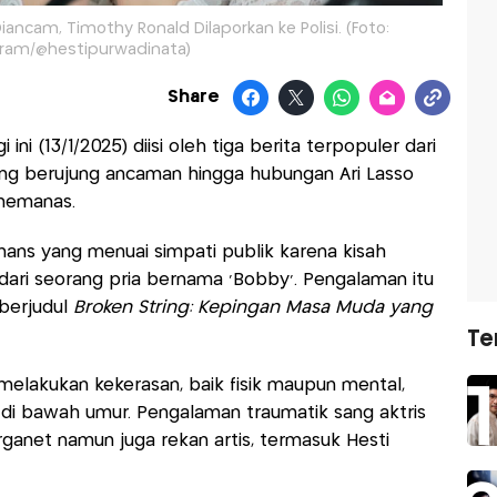
ancam, Timothy Ronald Dilaporkan ke Polisi. (Foto:
gram/@hestipurwadinata)
Share
i ini (13/1/2025) diisi oleh tiga berita terpopuler dari
g berujung ancaman hingga hubungan Ari Lasso
memanas.
mans yang menuai simpati publik karena kisah
dari seorang pria bernama 'Bobby'. Pengalaman itu
berjudul
Broken String: Kepingan Masa Muda yang
Te
melakukan kekerasan, baik fisik maupun mental,
 di bawah umur. Pengalaman traumatik sang aktris
anet namun juga rekan artis, termasuk Hesti