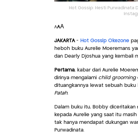
Hot Gossip: Hesti Purwadinata Di
Insta
A
A
A
JAKARTA
-
Hot Gossip Okezone
pag
heboh buku Aurelie Moeremans yan
dan Dearly Djoshua yang kembali 
Pertama
, kabar dari Aurelie Moere
dirinya mengalami
child grooming
dituangkannya lewat sebuah buku 
Patah
.
Dalam buku itu, Bobby diceritakan 
kepada Aurelie yang saat itu masih
tak hanya mendapat dukungan warg
Purwadinata.