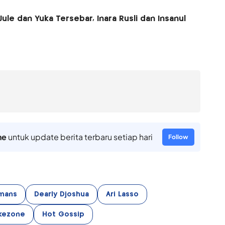
ule dan Yuka Tersebar, Inara Rusli dan Insanul
ne
untuk update berita terbaru setiap hari
Follow
mans
Dearly Djoshua
Ari Lasso
kezone
Hot Gossip