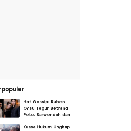
rpopuler
Hot Gossip: Ruben
Onsu Tegur Betrand
Peto, Sarwendah dan
Gio Tak Lagi Umbar
Kuasa Hukum Ungkap
Kemesraan