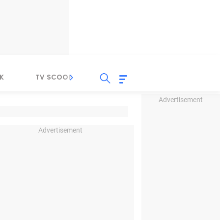
K
TV SCOOP
LIRIK
K-POP
IND
Advertisement
Advertisement