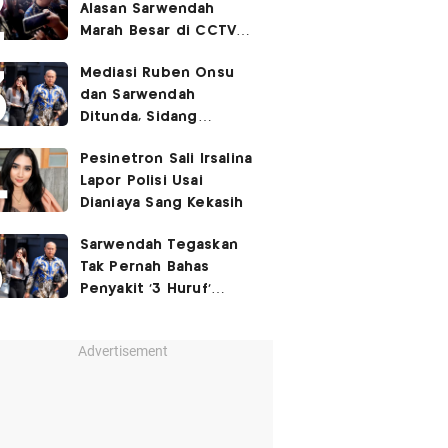
Alasan Sarwendah
Marah Besar di CCTV
yang Viral, Buntut
Mediasi Ruben Onsu
Kecewa Mendalam
dan Sarwendah
Ditunda, Sidang
Berlanjut Minggu Depan
Pesinetron Sali Irsalina
Lapor Polisi Usai
Dianiaya Sang Kekasih
Sarwendah Tegaskan
Tak Pernah Bahas
Penyakit '3 Huruf'
Ruben Onsu
Advertisement