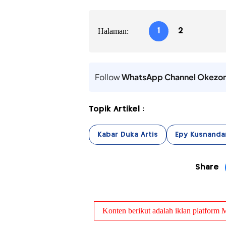
Halaman:
1
2
Follow
WhatsApp Channel Okezo
Topik Artikel :
Kabar Duka Artis
Epy Kusnanda
Share