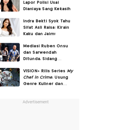
Lapor Polisi Usai
Dianiaya Sang Kekasih
Indra Bekti Syok Tahu
Sifat Asli Raisa: Kirain
Kaku dan Jaim!
Mediasi Ruben Onsu
dan Sarwendah
Ditunda, Sidang
Berlanjut Minggu Depan
VISION+ Rilis Series
My
Chef in Crime
, Usung
Genre Kuliner dan
Investigasi Kriminal
Advertisement