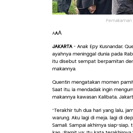
Pemakaman Ep
A
A
A
JAKARTA
- Anak Epy Kusnandar, Que
ayahnya meninggal dunia pada Rabu
itu disebut sempat berpamitan de
makannya.
Quentin mengatakan momen pamitan 
Saat itu, ia mendadak ingin mengu
makannya kawasan Kalibata, Jakart
"Terakhir tuh dua hari yang lalu, 
warung. Aku lagi di meja, lagi di d
Samali. Sampai akhirnya siap-siap, 
kan, 'Pamit ya' Itu kata terakhirnya