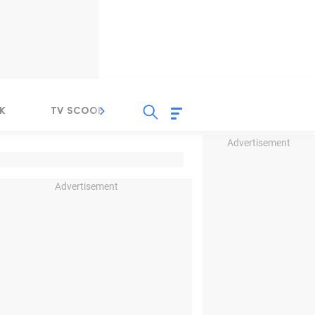
K
TV SCOOP
LIRIK
K-POP
IND
Advertisement
Advertisement