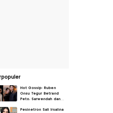
rpopuler
Hot Gossip: Ruben
Onsu Tegur Betrand
Peto, Sarwendah dan
Gio Tak Lagi Umbar
Pesinetron Sali Irsalina
Kemesraan