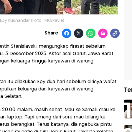
y Kusnandar (Foto: IMG/Ravie)
Share
ntin Stanislavski, mengungkap firasat sebelum
, 3 Desember 2025. Aktor asal Garut, Jawa Barat
ngan keluarga hingga karyawan di warung
itu dilakukan Epy dua hari sebelum dirinya wafat.
mpulkan keluarga dan karyawan di warung
Te
a Selatan.
jam 20.00 malam, masih sehat. Mau ke Samali, mau ke
epan laptop. Tapi emang dari sore mau bilang ke
terus berangkat. Terus katanya, dia ngebuka pintu
," ucap Quentin di TPU Jeruk Purut, Jakarta Selatan