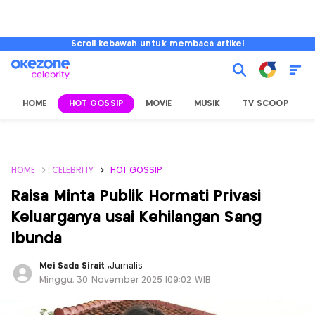
Scroll kebawah untuk membaca artikel
HOME
HOT GOSSIP
MOVIE
MUSIK
TV SCOOP
L
HOME
CELEBRITY
HOT GOSSIP
Raisa Minta Publik Hormati Privasi
Keluarganya usai Kehilangan Sang
Ibunda
Mei Sada Sirait
,
Jurnalis
Minggu, 30 November 2025 |09:02 WIB