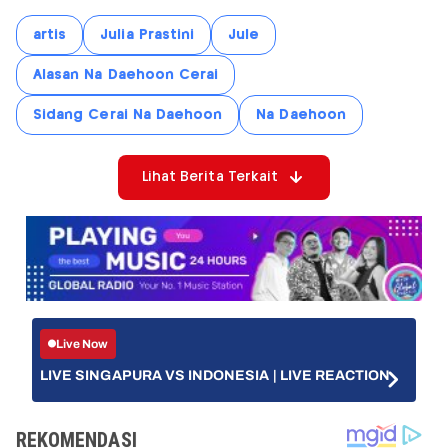
artis
Julia Prastini
Jule
Alasan Na Daehoon Cerai
Sidang Cerai Na Daehoon
Na Daehoon
Lihat Berita Terkait
Live Now
LIVE SINGAPURA VS INDONESIA | LIVE REACTION