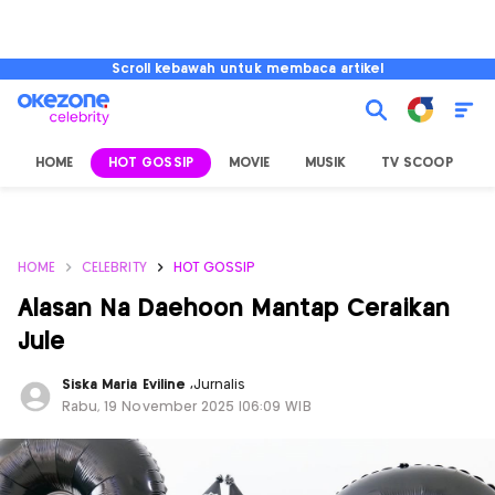
Scroll kebawah untuk membaca artikel
HOME
HOT GOSSIP
MOVIE
MUSIK
TV SCOOP
L
HOME
CELEBRITY
HOT GOSSIP
Alasan Na Daehoon Mantap Ceraikan
Jule
Siska Maria Eviline
,
Jurnalis
Rabu, 19 November 2025 |06:09 WIB