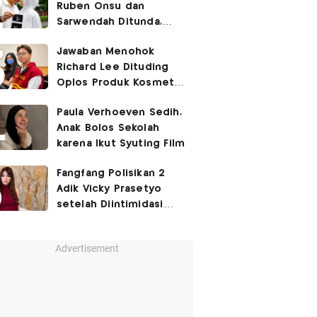
Ruben Onsu dan
Sarwendah Ditunda,
Irish Bella Hamil Anak
Jawaban Menohok
Ketiga
Richard Lee Dituding
Oplos Produk Kosmetik
hingga Punya Ani-Ani
Paula Verhoeven Sedih,
Anak Bolos Sekolah
karena Ikut Syuting Film
Fangfang Polisikan 2
Adik Vicky Prasetyo
setelah Diintimidasi
Lewat Medsos
Advertisement