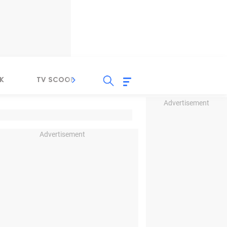
K
TV SCOOP
LIRIK
K-POP
IND
Advertisement
Advertisement