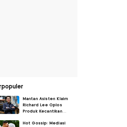
rpopuler
Mantan Asisten Klaim
Richard Lee Oplos
Produk Kecantikan
hingga Transfer Uang
Hot Gossip: Mediasi
ke Ani-Ani