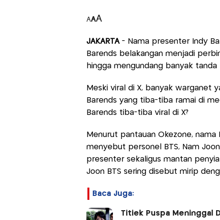
A
A
A
JAKARTA
- Nama presenter Indy Bar
Barends belakangan menjadi perbi
hingga mengundang banyak tanda ta
Meski viral di X, banyak warganet
Barends yang tiba-tiba ramai di m
Barends tiba-tiba viral di X?
Menurut pantauan Okezone, nama In
menyebut personel BTS, Nam Joon 
presenter sekaligus mantan penyiar
Joon BTS sering disebut mirip deng
Baca Juga:
Titiek Puspa Meninggal D