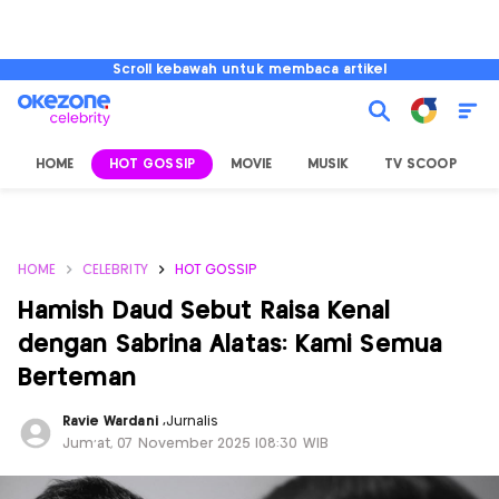
Scroll kebawah untuk membaca artikel
HOME
HOT GOSSIP
MOVIE
MUSIK
TV SCOOP
L
HOME
CELEBRITY
HOT GOSSIP
Hamish Daud Sebut Raisa Kenal
dengan Sabrina Alatas: Kami Semua
Berteman
Ravie Wardani
,
Jurnalis
Jum'at, 07 November 2025 |08:30 WIB