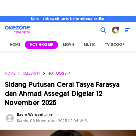
Scroll kebawah untuk membaca artikel
HOME
HOT GOSSIP
MOVIE
MUSIK
TV SCOOP
L
HOME
CELEBRITY
HOT GOSSIP
Sidang Putusan Cerai Tasya Farasya
dan Ahmad Assegaf Digelar 12
November 2025
Ravie Wardani
,
Jurnalis
Kamis, 06 November 2025 |12:04 WIB