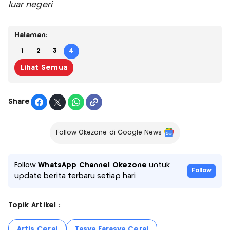
luar negeri
Halaman:
1
2
3
4
Lihat Semua
Share
Follow Okezone di Google News
Follow
WhatsApp Channel Okezone
untuk
Follow
update berita terbaru setiap hari
Topik Artikel :
Artis Cerai
Tasya Farasya Cerai