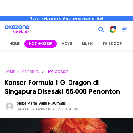
Scroll kebawah untuk membaca artikel
HOME
HOT GOSSIP
MOVIE
MUSIK
TV SCOOP
L
HOME
CELEBRITY
HOT GOSSIP
Konser Formula 1 G-Dragon di
Singapura Disesaki 65.000 Penonton
Siska Maria Eviline
,
Jurnalis
Selasa, 07 Oktober 2025 |10:30 WIB