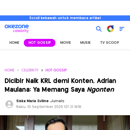
Scroll kebawah untuk membaca artikel
HOME
HOT GOSSIP
MOVIE
MUSIK
TV SCOOP
L
HOME
CELEBRITY
HOT GOSSIP
Dicibir Naik KRL demi Konten, Adrian
Maulana: Ya Memang Saya
Ngonten
Siska Maria Eviline
,
Jurnalis
Rabu, 10 September 2025 |07:31 WIB