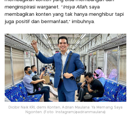
menginspirasi warganet. “
Insya Allah
, saya
membagikan konten yang tak hanya menghibur tapi
juga positif dan bermanfaat,” imbuhnya.
Dicibir Naik KRL demi Konten, Adrian Maulana: Ya Memang Saya
Ngonten. (Foto: Instagram/@adrianmaulana)