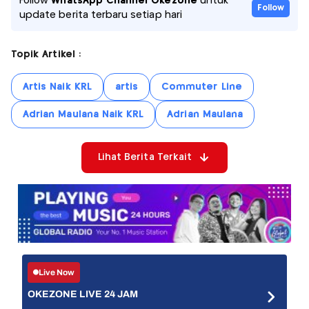
Follow
WhatsApp Channel Okezone
untuk
Follow
update berita terbaru setiap hari
Topik Artikel :
Artis Naik KRL
artis
Commuter Line
Adrian Maulana Naik KRL
Adrian Maulana
Lihat Berita Terkait
Live Now
OKEZONE LIVE 24 JAM