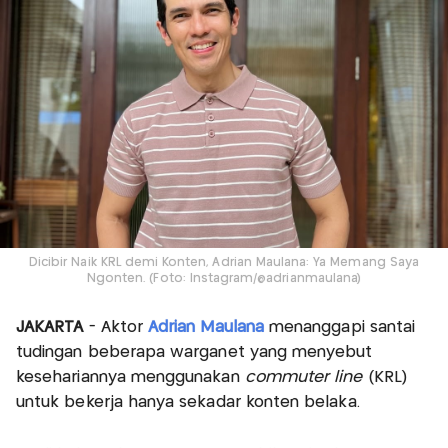
Dicibir Naik KRL demi Konten, Adrian Maulana: Ya Memang Saya
Ngonten. (Foto: Instagram/@adrianmaulana)
JAKARTA
- Aktor
Adrian Maulana
menanggapi santai
tudingan beberapa warganet yang menyebut
kesehariannya menggunakan
commuter line
(KRL)
untuk bekerja hanya sekadar konten belaka.