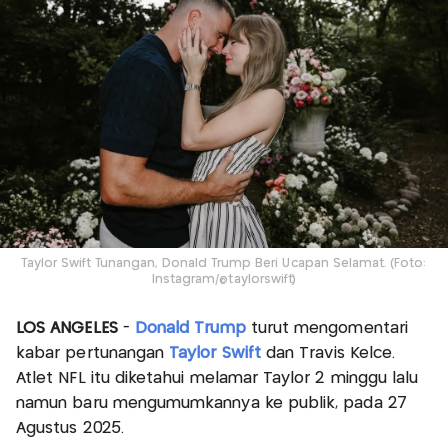
Taylor Swift Tunangan, Donald Trump Beri Ucapan Selamat. (Foto:
Instagram/@taylorswift)
LOS ANGELES
-
Donald Trump
turut mengomentari
kabar pertunangan
Taylor Swift
dan Travis Kelce.
Atlet NFL itu diketahui melamar Taylor 2 minggu lalu
namun baru mengumumkannya ke publik, pada 27
Agustus 2025.