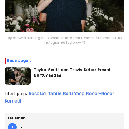
Taylor Swift Tunangan, Donald Trump Beri Ucapan Selamat. (Foto:
Instagram/@taylorswift)
Baca Juga :
Taylor Swift dan Travis Kelce Resmi
Bertunangan
Lihat juga:
Resolusi Tahun Baru Yang Bener-Bener
Komedi
Halaman:
1
2