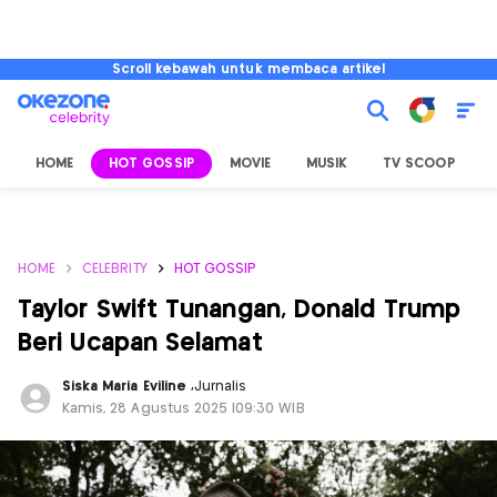
Scroll kebawah untuk membaca artikel
HOME
HOT GOSSIP
MOVIE
MUSIK
TV SCOOP
L
HOME
CELEBRITY
HOT GOSSIP
Taylor Swift Tunangan, Donald Trump
Beri Ucapan Selamat
Siska Maria Eviline
,
Jurnalis
Kamis, 28 Agustus 2025 |09:30 WIB