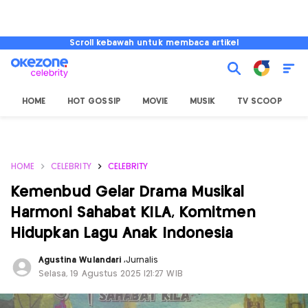
Scroll kebawah untuk membaca artikel
HOME
HOT GOSSIP
MOVIE
MUSIK
TV SCOOP
L
HOME
CELEBRITY
CELEBRITY
Kemenbud Gelar Drama Musikal
Harmoni Sahabat KILA, Komitmen
Hidupkan Lagu Anak Indonesia
Agustina Wulandari
,
Jurnalis
Selasa, 19 Agustus 2025 |21:27 WIB