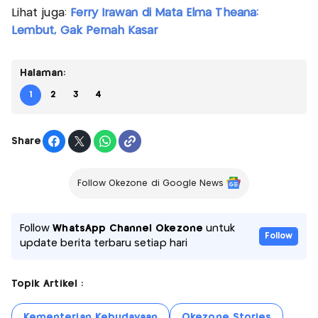
Lihat juga:
Ferry Irawan di Mata Elma Theana:
Lembut, Gak Pernah Kasar
Halaman:
1
2
3
4
Share
Follow Okezone di Google News
Follow
WhatsApp Channel Okezone
untuk
Follow
update berita terbaru setiap hari
Topik Artikel :
Kementerian Kebudayaan
Okezone Stories