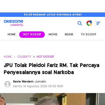
Scroll kebawah untuk membaca artikel
HOME
HOT GOSSIP
MOVIE
MUSIK
TV SCOOP
L
HOME
CELEBRITY
HOT GOSSIP
JPU Tolak Pleidoi Fariz RM, Tak Percaya
Penyesalannya soal Narkoba
Ravie Wardani
,
Jurnalis
Kamis, 14 Agustus 2025 |16:50 WIB