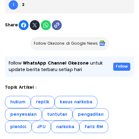
1
2
Share
Follow Okezone di Google News
Follow
WhatsApp Channel Okezone
untuk
Follow
update berita terbaru setiap hari
Topik Artikel :
hukum
replik
kasus narkoba
penyesalan
tuntutan
pengadilan
pleidoi
JPU
narkoba
Fariz RM