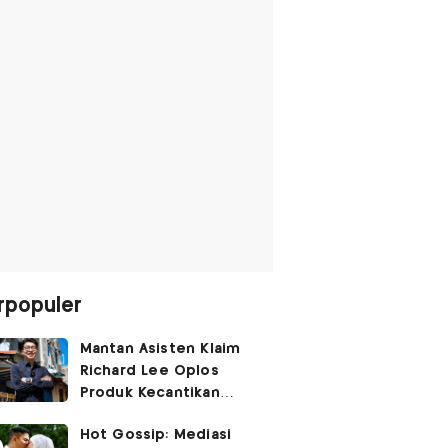
rpopuler
Mantan Asisten Klaim
Richard Lee Oplos
Produk Kecantikan
hingga Transfer Uang
Hot Gossip: Mediasi
ke Ani-Ani