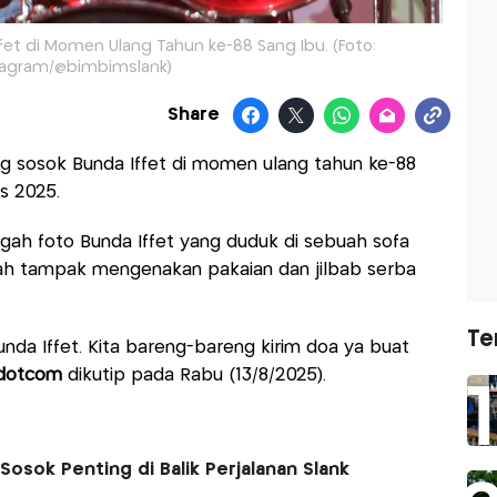
fet di Momen Ulang Tahun ke-88 Sang Ibu. (Foto:
tagram/@bimbimslank)
Share
sosok Bunda Iffet di momen ulang tahun ke-88
us 2025.
ah foto Bunda Iffet yang duduk di sebuah sofa
h tampak mengenakan pakaian dan jilbab serba
Te
Bunda Iffet. Kita bareng-bareng kirim doa ya buat
dotcom
dikutip pada Rabu (13/8/2025).
osok Penting di Balik Perjalanan Slank