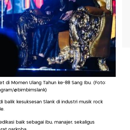
et di Momen Ulang Tahun ke-88 Sang Ibu. (Foto:
agram/@bimbimslank)
i balik kesuksesan Slank di industri musik rock
de.
edikasi baik sebagai ibu, manajer, sekaligus
rat narkoba.