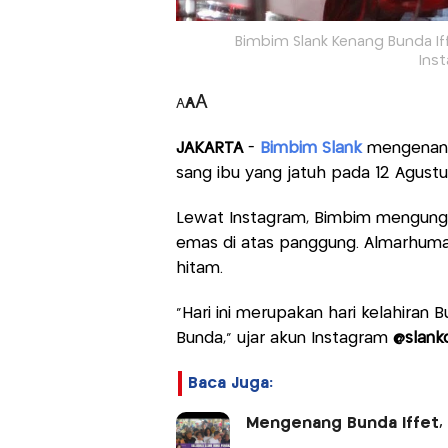
Bimbim Slank Kenang Bunda If
Ins
A
A
A
JAKARTA
-
Bimbim Slank
mengenang 
sang ibu yang jatuh pada 12 Agust
Lewat Instagram, Bimbim mengungg
emas di atas panggung. Almarhuma
hitam.
"Hari ini merupakan hari kelahiran 
Bunda," ujar akun Instagram
@slank
Baca Juga:
Mengenang Bunda Iffet, S