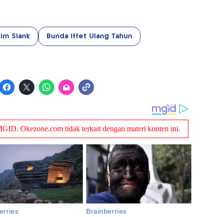
im Slank
Bunda Iffet Ulang Tahun