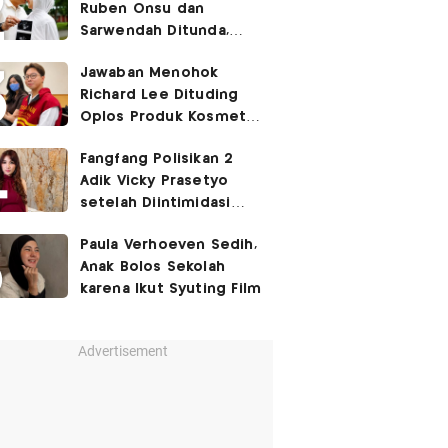
Ruben Onsu dan
Sarwendah Ditunda,
Irish Bella Hamil Anak
Jawaban Menohok
Ketiga
Richard Lee Dituding
Oplos Produk Kosmetik
hingga Punya Ani-Ani
Fangfang Polisikan 2
Adik Vicky Prasetyo
setelah Diintimidasi
Lewat Medsos
Paula Verhoeven Sedih,
Anak Bolos Sekolah
karena Ikut Syuting Film
Advertisement