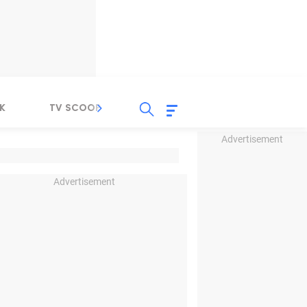
K
TV SCOOP
LIRIK
K-POP
IND
Advertisement
Advertisement