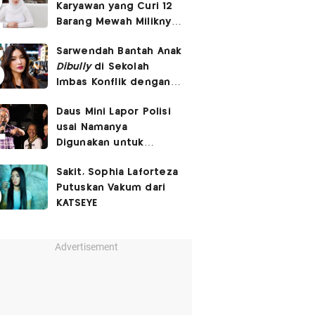
Karyawan yang Curi 12
Barang Mewah Miliknya
Senilai Rp570 Juta
Sarwendah Bantah Anak
Dibully
di Sekolah
Imbas Konflik dengan
Ruben Onsu
Daus Mini Lapor Polisi
usai Namanya
Digunakan untuk
Menyebarkan Konten
Sakit, Sophia Laforteza
SARA
Putuskan Vakum dari
KATSEYE
Advertisement