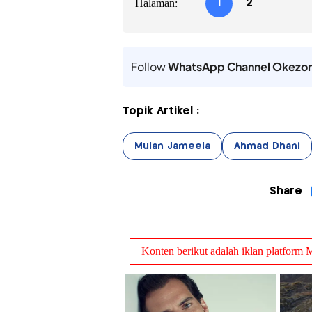
Halaman:
1
2
Follow
WhatsApp Channel Okezo
Topik Artikel :
Mulan Jameela
Ahmad Dhani
Share