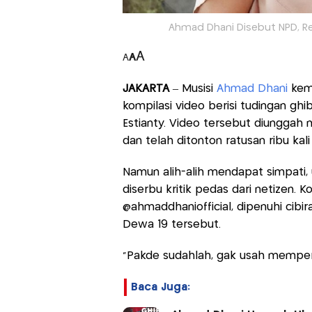
Ahmad Dhani Disebut NPD, Res
A
A
A
JAKARTA
– Musisi
Ahmad Dhani
kemb
kompilasi video berisi tudingan ghi
Estianty. Video tersebut diunggah
dan telah ditonton ratusan ribu kal
Namun alih-alih mendapat simpati
diserbu kritik pedas dari netizen. 
@ahmaddhaniofficial, dipenuhi cibi
Dewa 19 tersebut.
“Pakde sudahlah, gak usah memperke
Baca Juga: