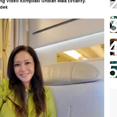
g Video Kompilasi Ghibah Maia Estianty,
ndek