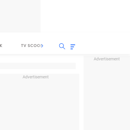
K
TV SCOOP
LIRIK
K-POP
IND
Advertisement
Advertisement