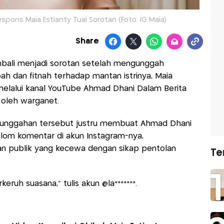
pons Maia Estianty Tuai Sorotan (Foto: IG Maia)
Share
ali menjadi sorotan setelah mengunggah
bah dan fitnah terhadap mantan istrinya, Maia
 melalui kanal YouTube Ahmad Dhani Dalam Berita
i oleh warganet.
, unggahan tersebut justru membuat Ahmad Dhani
Kolom komentar di akun Instagram-nya,
ran publik yang kecewa dengan sikap pentolan
Te
ruh suasana,” tulis akun @la*******.