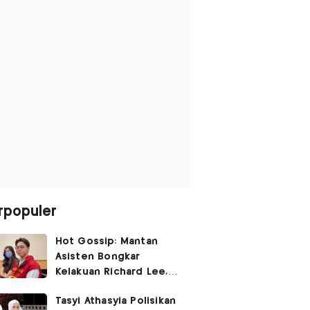
rpopuler
Hot Gossip: Mantan
Asisten Bongkar
Kelakuan Richard Lee,
Fangfang Polisikan Adik
Tasyi Athasyia Polisikan
Vicky Prasetyo