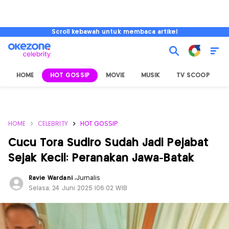
Scroll kebawah untuk membaca artikel
HOME
HOT GOSSIP
MOVIE
MUSIK
TV SCOOP
L
HOME
CELEBRITY
HOT GOSSIP
Cucu Tora Sudiro Sudah Jadi Pejabat
Sejak Kecil: Peranakan Jawa-Batak
Ravie Wardani
,
Jurnalis
Selasa, 24 Juni 2025 |06:02 WIB