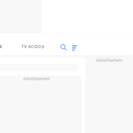
K
TV SCOOP
LIRIK
K-POP
IND
Advertisement
Advertisement