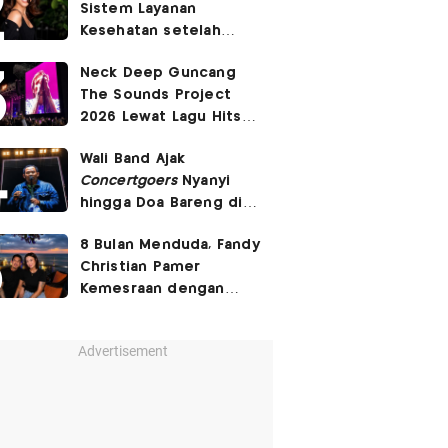
Sistem Layanan
Banget'
Kesehatan setelah
Pasien BPJS Curhat
Neck Deep Guncang
Ditelantarkan
The Sounds Project
2026 Lewat Lagu Hits
December
hingga
In
Wali Band Ajak
Bloom
Concertgoers
Nyanyi
hingga Doa Bareng di
The Sounds Project
8 Bulan Menduda, Fandy
2026
Christian Pamer
Kemesraan dengan
Pacar Baru
Advertisement