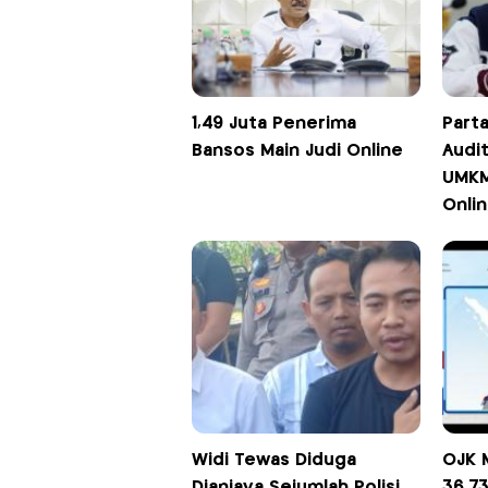
1,49 Juta Penerima
Part
Bansos Main Judi Online
Audit
UMKM 
Onli
Widi Tewas Diduga
OJK M
Dianiaya Sejumlah Polisi
36.7