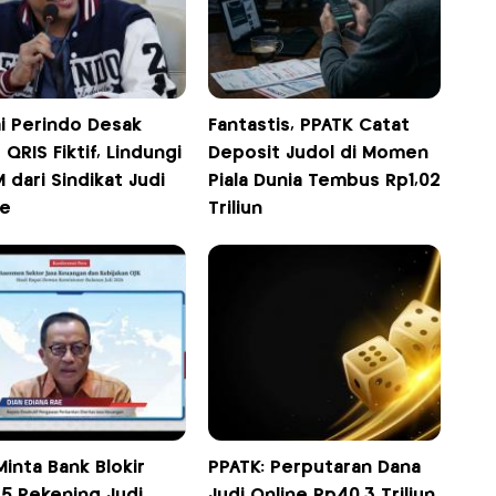
ai Perindo Desak
Fantastis, PPATK Catat
 QRIS Fiktif, Lindungi
Deposit Judol di Momen
dari Sindikat Judi
Piala Dunia Tembus Rp1,02
ne
Triliun
inta Bank Blokir
PPATK: Perputaran Dana
35 Rekening Judi
Judi Online Rp40,3 Triliun