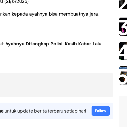
u (21/6/2025).
erikan kepada ayahnya bisa membuatnya jera.
ut Ayahnya Ditangkap Polisi, Kasih Kabar Lalu
ne
untuk update berita terbaru setiap hari
Follow