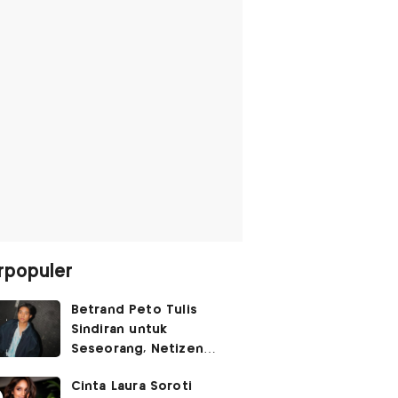
rpopuler
Betrand Peto Tulis
Sindiran untuk
Seseorang, Netizen
Soroti Gaya Bahasanya
Cinta Laura Soroti
yang Bukan 'Gen Z