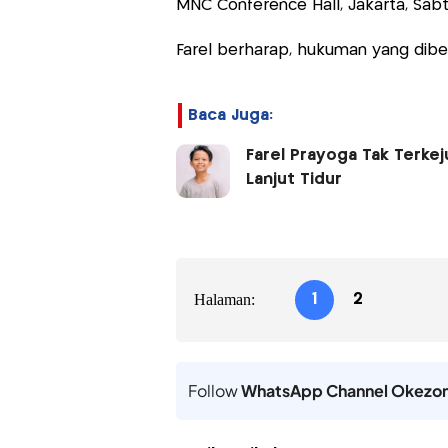
MNC Conference Hall, Jakarta, Sabt
Farel berharap, hukuman yang dib
Baca Juga:
Farel Prayoga Tak Terkej
Lanjut Tidur
Halaman:
1
2
Follow
WhatsApp Channel Okezo