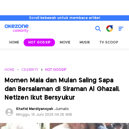
Scroll kebawah untuk membaca artikel
HOME
HOT GOSSIP
MOVIE
MUSIK
TV SCOOP
L
HOME
CELEBRITY
HOT GOSSIP
Momen Maia dan Mulan Saling Sapa
dan Bersalaman di Siraman Al Ghazali,
Netizen Ikut Bersyukur
Khafid Mardiyansyah
,
Jurnalis
Minggu, 15 Juni 2025 |14:28 WIB