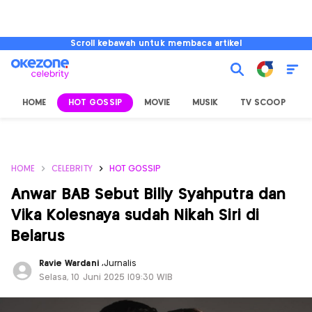
Scroll kebawah untuk membaca artikel
HOME
HOT GOSSIP
MOVIE
MUSIK
TV SCOOP
L
HOME
CELEBRITY
HOT GOSSIP
Anwar BAB Sebut Billy Syahputra dan
Vika Kolesnaya sudah Nikah Siri di
Belarus
Ravie Wardani
,
Jurnalis
Selasa, 10 Juni 2025 |09:30 WIB