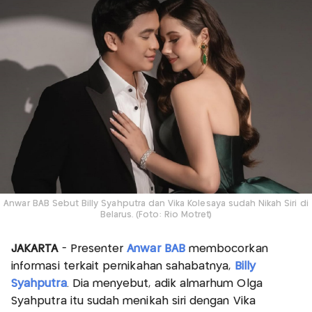
Anwar BAB Sebut Billy Syahputra dan Vika Kolesaya sudah Nikah Siri di
Belarus. (Foto: Rio Motret)
JAKARTA
- Presenter
Anwar BAB
membocorkan
informasi terkait pernikahan sahabatnya,
Billy
Syahputra
. Dia menyebut, adik almarhum Olga
Syahputra itu sudah menikah siri dengan Vika