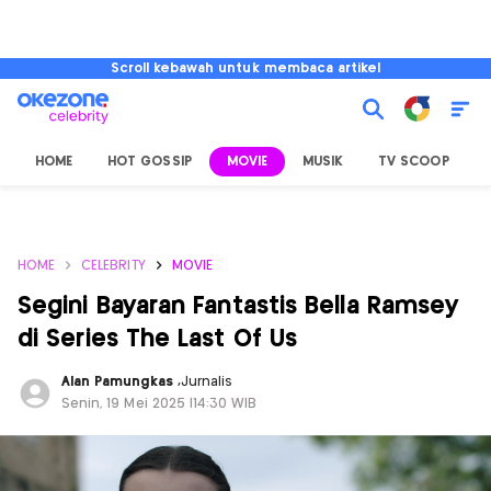
Scroll kebawah untuk membaca artikel
HOME
HOT GOSSIP
MOVIE
MUSIK
TV SCOOP
L
HOME
CELEBRITY
MOVIE
Segini Bayaran Fantastis Bella Ramsey
di Series The Last Of Us
Alan Pamungkas
,
Jurnalis
Senin, 19 Mei 2025 |14:30 WIB