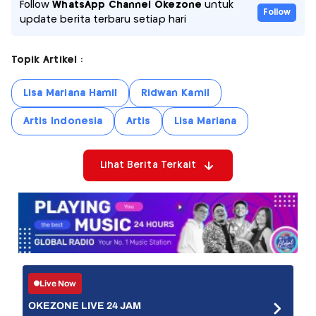
Follow
WhatsApp Channel Okezone
untuk
Follow
update berita terbaru setiap hari
Topik Artikel :
Lisa Mariana Hamil
Ridwan Kamil
Artis Indonesia
Artis
Lisa Mariana
Lihat Berita Terkait
Live Now
OKEZONE LIVE 24 JAM