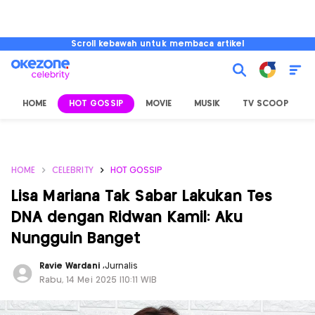
Scroll kebawah untuk membaca artikel
HOME
HOT GOSSIP
MOVIE
MUSIK
TV SCOOP
L
HOME
CELEBRITY
HOT GOSSIP
Lisa Mariana Tak Sabar Lakukan Tes
DNA dengan Ridwan Kamil: Aku
Nungguin Banget
Ravie Wardani
,
Jurnalis
Rabu, 14 Mei 2025 |10:11 WIB