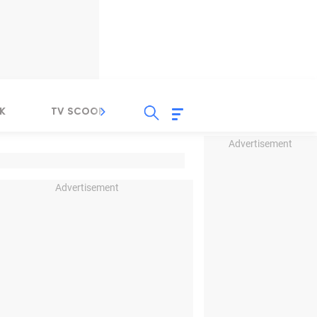
K
TV SCOOP
LIRIK
K-POP
IND
Advertisement
Advertisement