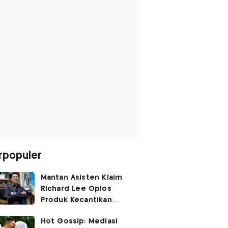
rpopuler
Mantan Asisten Klaim
Richard Lee Oplos
Produk Kecantikan
hingga Transfer Uang
Hot Gossip: Mediasi
ke Ani-Ani