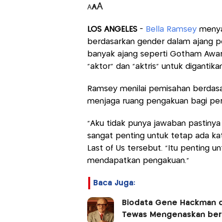
A
A
A
LOS ANGELES
-
Bella Ramsey
menya
berdasarkan gender dalam ajang pen
banyak ajang seperti Gotham Awar
“aktor” dan “aktris” untuk digantika
Ramsey menilai pemisahan berdasa
menjaga ruang pengakuan bagi pere
“Aku tidak punya jawaban pastinya
sangat penting untuk tetap ada kat
Last of Us tersebut. “Itu penting u
mendapatkan pengakuan.”
Baca Juga:
Biodata Gene Hackman d
Tewas Mengenaskan ber