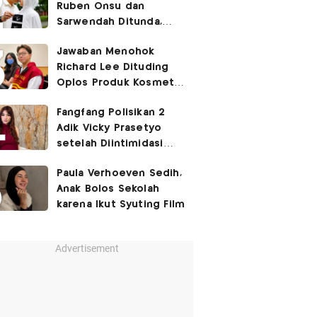
Ruben Onsu dan
Sarwendah Ditunda,
Irish Bella Hamil Anak
Jawaban Menohok
Ketiga
Richard Lee Dituding
Oplos Produk Kosmetik
hingga Punya Ani-Ani
Fangfang Polisikan 2
Adik Vicky Prasetyo
setelah Diintimidasi
Lewat Medsos
Paula Verhoeven Sedih,
Anak Bolos Sekolah
karena Ikut Syuting Film
Advertisement