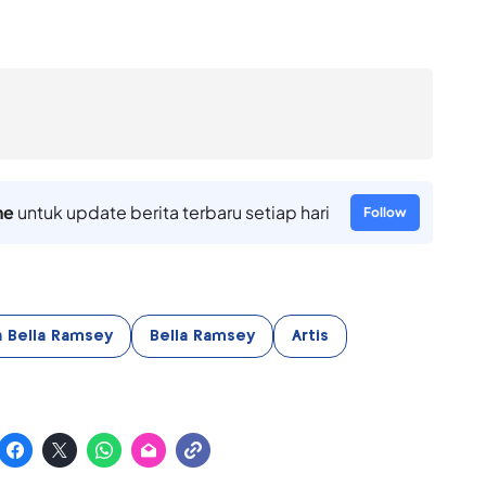
ne
untuk update berita terbaru setiap hari
Follow
 Bella Ramsey
Bella Ramsey
Artis