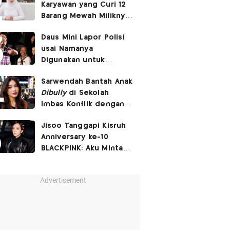
Karyawan yang Curi 12
Barang Mewah Miliknya
Senilai Rp570 Juta
Daus Mini Lapor Polisi
usai Namanya
Digunakan untuk
Menyebarkan Konten
Sarwendah Bantah Anak
SARA
Dibully
di Sekolah
Imbas Konflik dengan
Ruben Onsu
Jisoo Tanggapi Kisruh
Anniversary ke-10
BLACKPINK: Aku Minta
Maaf Bikin BLINK
Kecewa
Advertisement