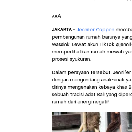
A
A
A
JAKARTA
-
Jennifer Coppen
membag
pembangunan rumah barunya yang d
Wassink. Lewat akun TikTok @jennif
memperlihatkan rumah mewah yang 
prosesi syukuran.
Dalam perayaan tersebut, Jennife
dengan mengundang anak-anak yati
dirinya mengenakan kebaya khas Ba
sebuah tradisi adat Bali yang dip
rumah dari energi negatif.