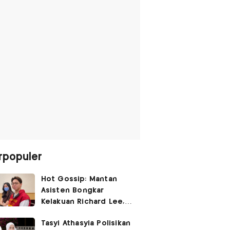
rpopuler
Hot Gossip: Mantan
Asisten Bongkar
Kelakuan Richard Lee,
Fangfang Polisikan Adik
Tasyi Athasyia Polisikan
Vicky Prasetyo