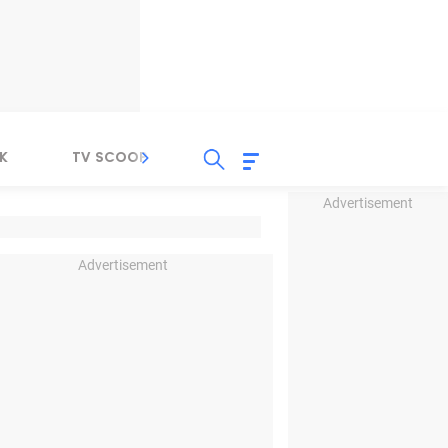
K
TV SCOOP
LIRIK
K-POP
IND
Advertisement
Advertisement