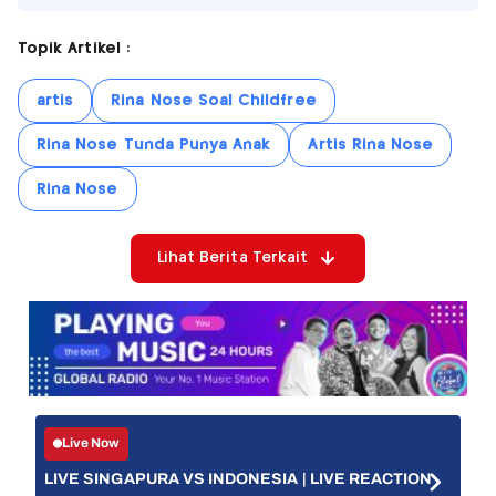
Topik Artikel :
artis
Rina Nose Soal Childfree
Rina Nose Tunda Punya Anak
Artis Rina Nose
Rina Nose
Lihat Berita Terkait
Live Now
LIVE SINGAPURA VS INDONESIA | LIVE REACTION