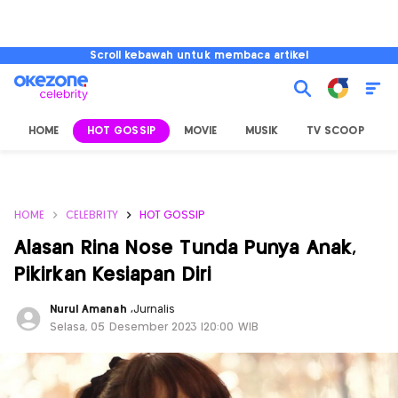
Scroll kebawah untuk membaca artikel
HOME
HOT GOSSIP
MOVIE
MUSIK
TV SCOOP
L
HOME
CELEBRITY
HOT GOSSIP
Alasan Rina Nose Tunda Punya Anak,
Pikirkan Kesiapan Diri
Nurul Amanah
,
Jurnalis
Selasa, 05 Desember 2023 |20:00 WIB