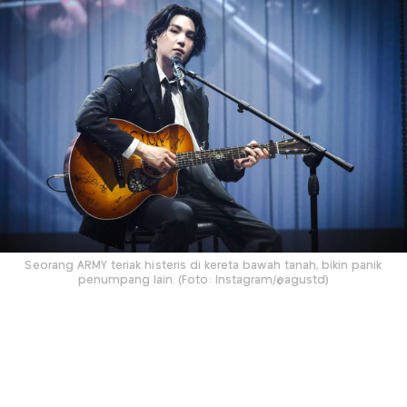
Seorang ARMY teriak histeris di kereta bawah tanah, bikin panik
penumpang lain. (Foto: Instagram/@agustd)