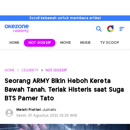
Scroll kebawah untuk membaca artikel
HOME
HOT GOSSIP
MOVIE
MUSIK
TV SCOOP
L
HOME
CELEBRITY
HOT GOSSIP
Seorang ARMY Bikin Heboh Kereta
Bawah Tanah, Teriak Histeris saat Suga
BTS Pamer Tato
Melati Pratiwi
,
Jurnalis
Senin, 07 Agustus 2023 |12:25 WIB