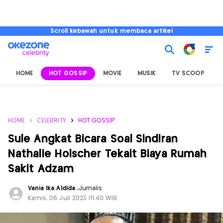
Scroll kebawah untuk membaca artikel
HOME
HOT GOSSIP
MOVIE
MUSIK
TV SCOOP
L
HOME
CELEBRITY
HOT GOSSIP
Sule Angkat Bicara Soal Sindiran
Nathalie Holscher Tekait Biaya Rumah
Sakit Adzam
Vania Ika Aldida
,
Jurnalis
Kamis, 06 Juli 2023 |11:40 WIB