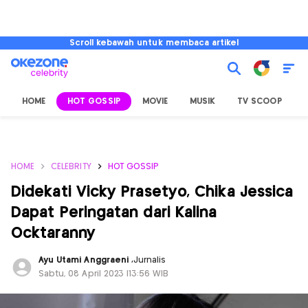
Scroll kebawah untuk membaca artikel
HOME
HOT GOSSIP
MOVIE
MUSIK
TV SCOOP
L
HOME
CELEBRITY
HOT GOSSIP
Didekati Vicky Prasetyo, Chika Jessica
Dapat Peringatan dari Kalina
Ocktaranny
Ayu Utami Anggraeni
,
Jurnalis
Sabtu, 08 April 2023 |13:56 WIB