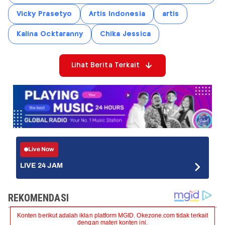
Vicky Prasetyo
Artis Indonesia
artis
Kalina Ocktaranny
Chika Jessica
Lihat Berita Terkait
Live Now
LIVE 24 JAM