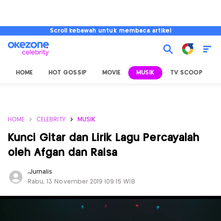
Scroll kebawah untuk membaca artikel
HOME
HOT GOSSIP
MOVIE
MUSIK
TV SCOOP
L
HOME
CELEBRITY
MUSIK
Kunci Gitar dan Lirik Lagu Percayalah
oleh Afgan dan Raisa
,
Jurnalis
Rabu, 13 November 2019 |09:15 WIB