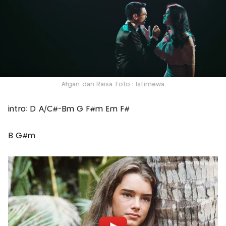
Afgan dan Raisa. Foto : Istimewa
intro: D A/C#-Bm G F#m Em F#
B G#m