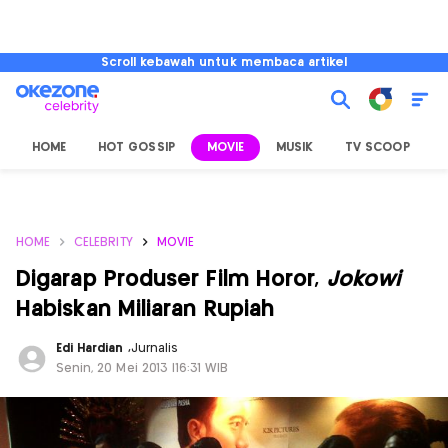
Scroll kebawah untuk membaca artikel
HOME
HOT GOSSIP
MOVIE
MUSIK
TV SCOOP
L
HOME
CELEBRITY
MOVIE
Digarap Produser Film Horor,
Jokowi
Habiskan Miliaran Rupiah
Edi Hardian
,
Jurnalis
Senin, 20 Mei 2013 |16:31 WIB