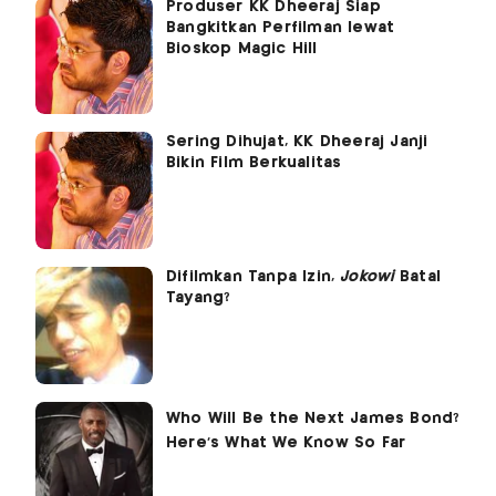
Produser KK Dheeraj Siap
Bangkitkan Perfilman lewat
Bioskop Magic Hill
Sering Dihujat, KK Dheeraj Janji
Bikin Film Berkualitas
Difilmkan Tanpa Izin,
Jokowi
Batal
Tayang?