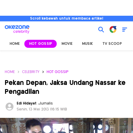
Scroll kebawah untuk membaca artikel
HOME
HOT GOSSIP
MOVIE
MUSIK
TV SCOOP
L
HOME
CELEBRITY
HOT GOSSIP
Pekan Depan, Jaksa Undang Nassar ke
Pengadilan
Edi Hidayat
,
Jurnalis
Senin, 13 Mei 2013 |16:15 WIB