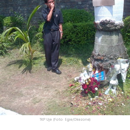
TKP Uje (Foto: Egie/Okezone)