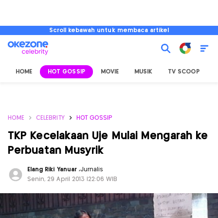
Scroll kebawah untuk membaca artikel
HOME
HOT GOSSIP
MOVIE
MUSIK
TV SCOOP
L
HOME
CELEBRITY
HOT GOSSIP
TKP Kecelakaan Uje Mulai Mengarah ke
Perbuatan Musyrik
Elang Riki Yanuar
,
Jurnalis
Senin, 29 April 2013 |22:06 WIB