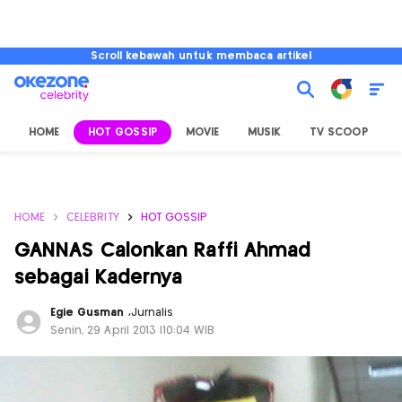
Scroll kebawah untuk membaca artikel
HOME
HOT GOSSIP
MOVIE
MUSIK
TV SCOOP
L
HOME
CELEBRITY
HOT GOSSIP
GANNAS Calonkan Raffi Ahmad
sebagai Kadernya
Egie Gusman
,
Jurnalis
Senin, 29 April 2013 |10:04 WIB