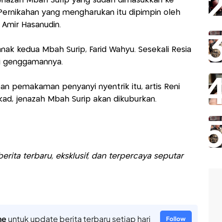
jenazah Mbah Surip yang sudah dimasukkan ke
 Pernikahan yang mengharukan itu dipimpin oleh
Amir Hasanudin.
anak kedua Mbah Surip, Farid Wahyu. Sesekali Resia
i genggamannya.
an pemakaman penyanyi nyentrik itu, artis Reni
kad, jenazah Mbah Surip akan dikuburkan.
rita terbaru, eksklusif, dan terpercaya seputar
ne
untuk update berita terbaru setiap hari
Follow