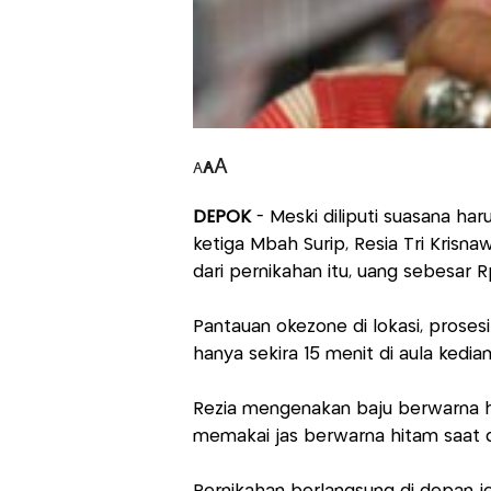
A
A
A
DEPOK
- Meski diliputi suasana har
ketiga Mbah Surip, Resia Tri Krisn
dari pernikahan itu, uang sebesar 
Pantauan okezone di lokasi, prosesi
hanya sekira 15 menit di aula kedi
Rezia mengenakan baju berwarna h
memakai jas berwarna hitam saat d