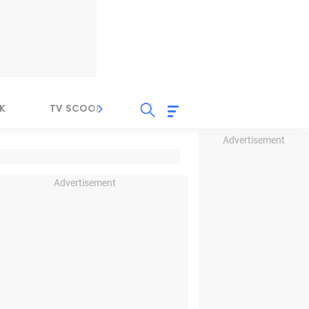
K
TV SCOOP
LIRIK
K-POP
IND
Advertisement
Advertisement