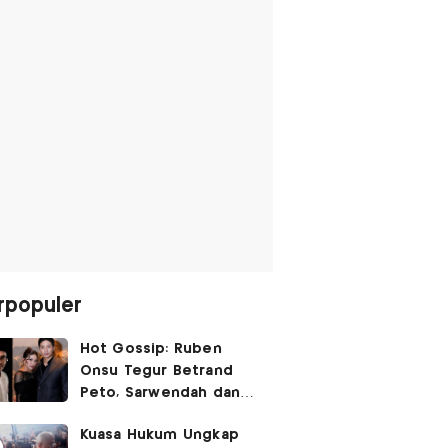
rpopuler
Hot Gossip: Ruben
Onsu Tegur Betrand
Peto, Sarwendah dan
Gio Tak Lagi Umbar
Kuasa Hukum Ungkap
Kemesraan