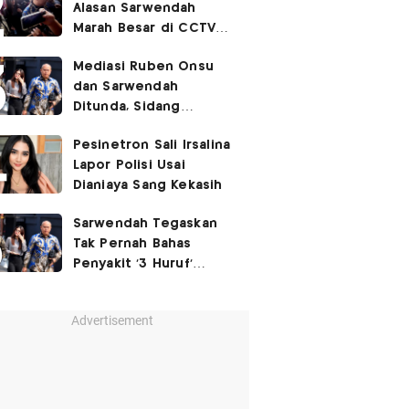
Alasan Sarwendah
Marah Besar di CCTV
yang Viral, Buntut
Mediasi Ruben Onsu
Kecewa Mendalam
dan Sarwendah
Ditunda, Sidang
Berlanjut Minggu Depan
Pesinetron Sali Irsalina
Lapor Polisi Usai
Dianiaya Sang Kekasih
Sarwendah Tegaskan
Tak Pernah Bahas
Penyakit '3 Huruf'
Ruben Onsu
Advertisement