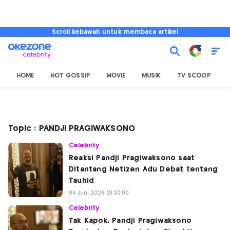
Scroll kebawah untuk membaca artikel
HOME
HOT GOSSIP
MOVIE
MUSIK
TV SCOOP
L
Topic : PANDJI PRAGIWAKSONO
Celebrity
Reaksi Pandji Pragiwaksono saat
Ditantang Netizen Adu Debat tentang
Tauhid
06 Juni 2026 21:30:00
Celebrity
Tak Kapok, Pandji Pragiwaksono