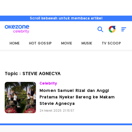
Scroll kebawah untuk membaca artikel
HOME
HOT GOSSIP
MOVIE
MUSIK
TV SCOOP
L
Topic : STEVIE AGNECYA
Celebrity
Momen Samuel Rizal dan Anggi
Pratama Nyekar Bareng ke Makam
Stevie Agnecya
24 Maret 2025 21:15:57