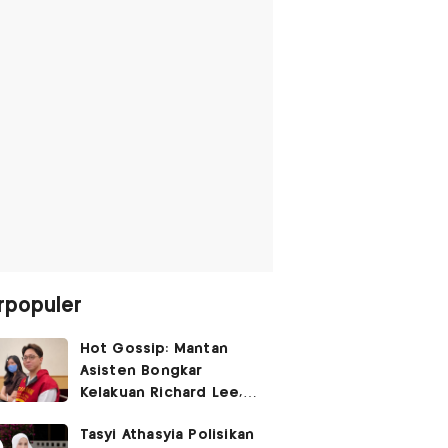
rpopuler
Hot Gossip: Mantan
Asisten Bongkar
Kelakuan Richard Lee,
Fangfang Polisikan Adik
Tasyi Athasyia Polisikan
Vicky Prasetyo