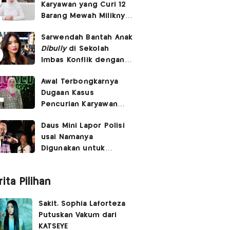
Karyawan yang Curi 12
Barang Mewah Miliknya
Senilai Rp570 Juta
Sarwendah Bantah Anak
Dibully
di Sekolah
Imbas Konflik dengan
Ruben Onsu
Awal Terbongkarnya
Dugaan Kasus
Pencurian Karyawan
Tasyi Athasyia, Gegara
Daus Mini Lapor Polisi
Notifikasi Email
usai Namanya
Digunakan untuk
Menyebarkan Konten
SARA
ita Pilihan
Sakit, Sophia Laforteza
Putuskan Vakum dari
KATSEYE