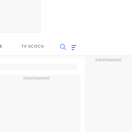
K
TV SCOOP
LIRIK
K-POP
IND
Advertisement
Advertisement